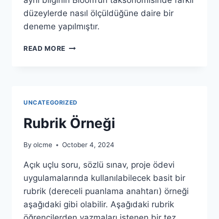
düzeylerde nasıl ölçüldüğüne daire bir
deneme yapılmıştır.
BLOOM
READ MORE
TAKSONOMISINE
UYGUN
SORU
ÖRNEKLERI
UNCATEGORIZED
Rubrik Örneği
By
olcme
October 4, 2024
Açık uçlu soru, sözlü sınav, proje ödevi
uygulamalarında kullanılabilecek basit bir
rubrik (dereceli puanlama anahtarı) örneği
aşağıdaki gibi olabilir. Aşağıdaki rubrik
öğrencilerden yazmaları istenen bir tez