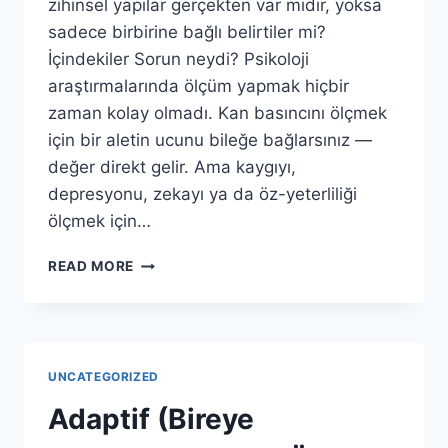
zihinsel yapılar gerçekten var mıdır, yoksa
sadece birbirine bağlı belirtiler mi?
İçindekiler Sorun neydi? Psikoloji
araştırmalarında ölçüm yapmak hiçbir
zaman kolay olmadı. Kan basıncını ölçmek
için bir aletin ucunu bileğe bağlarsınız —
değer direkt gelir. Ama kaygıyı,
depresyonu, zekayı ya da öz-yeterliliği
ölçmek için…
GIZIL
READ MORE
DEĞIŞKEN
MI,
İLIŞKILER
AĞI
(NETWORK
UNCATEGORIZED
PSYCHOMETRICS)
MI?
Adaptif (Bireye
PSIKOMETRIDE