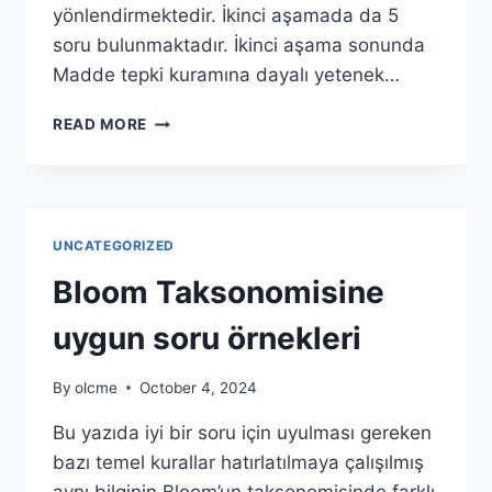
yönlendirmektedir. İkinci aşamada da 5
soru bulunmaktadır. İkinci aşama sonunda
Madde tepki kuramına dayalı yetenek…
MULTISTAGE
READ MORE
ÇOK
AŞAMALI
TEST
ÖRNEĞI
UNCATEGORIZED
Bloom Taksonomisine
uygun soru örnekleri
By
olcme
October 4, 2024
Bu yazıda iyi bir soru için uyulması gereken
bazı temel kurallar hatırlatılmaya çalışılmış
aynı bilginin Bloom’un taksonomisinde farklı