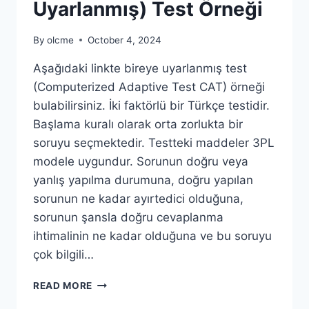
İKI
Uyarlanmış) Test Örneği
DÜNYA:
By
olcme
October 4, 2024
Aşağıdaki linkte bireye uyarlanmış test
(Computerized Adaptive Test CAT) örneği
bulabilirsiniz. İki faktörlü bir Türkçe testidir.
Başlama kuralı olarak orta zorlukta bir
soruyu seçmektedir. Testteki maddeler 3PL
modele uygundur. Sorunun doğru veya
yanlış yapılma durumuna, doğru yapılan
sorunun ne kadar ayırtedici olduğuna,
sorunun şansla doğru cevaplanma
ihtimalinin ne kadar olduğuna ve bu soruyu
çok bilgili…
ADAPTIF
READ MORE
(BIREYE